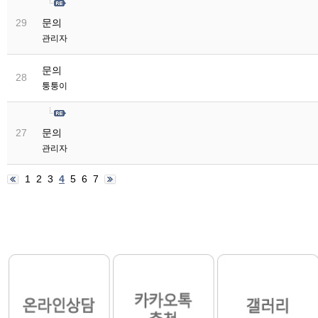
문의
29
관리자
문의
28
퉁퉁이
문의
27
관리자
1
2
3
4
5
6
7